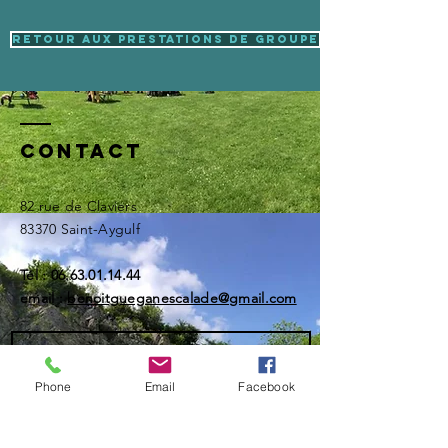
Retour aux Prestations de Groupe
Contact
82 rue de Claviers
83370 Saint-Aygulf
Tél :
06.63.01.14.44
email :
benoitgueganescalade@gmail.com
Phone
Email
Facebook