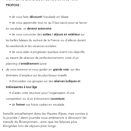
PROPOSE :
• de vous faire
découvrir
l’escalade en falaise
• de vous apprendre tout ce qu’il faut savoir pour se lancer
en escalade, et
devenir autonome
• de vous concocter des
sorties / séjours en extérieur
sur
les belles falaises du sud-est de la France ou d’ailleurs durant
les weekends et les vacances scolaires
• de vous aider à progresser quelque soient vos objectifs,
au travers de séances de perfectionnement, voire d'un
planning d’
entraînement
suivie
de vous emener et vous guider en
grande voie
, sur des
itinéraires d'ampleur sur les plus beaux massifs
• d'encadrer vos groupes sur des
séances ludiques et
intéressantes à tout âge
• d'aider votre structure pour l’organisation d’une
compétition ou d’un évènement (
ouverture
)
• de
former
vos futurs cadres en escalade
Installé actuellement dans les Hautes-Alpes, mes sorties à
la journée / demi-journée vous amèneront à découvrir les
massifs du Briançonnais ; ainsi que les falaises plus
éloignées lors de séjours plus longs.