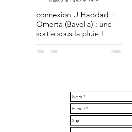
13 déc. 2018
4 min de lecture
connexion U Haddad +
Omerta (Bavella) : une
sortie sous la pluie !